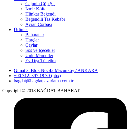
Cajunlu Çöp Şiş
İzmir Köfte
Hünkar Beğendi
Beğendili Tas Kebabı
Ayran Çorbası
Ürünler
Baharatlar
Harçlar
Çaylar
Sos ve İçecekler
Unlu Mamuller
Ev Dışı Tüketim
Gimat 3. Blok No: 42 Macunköy / ANKARA
+90 312. 397 18 39 (pbx)
bagdat@bagdatpazarlama.com.tr
Copyright © 2018 BAĞDAT BAHARAT