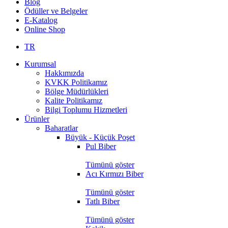
Blog
Ödüller ve Belgeler
E-Katalog
Online Shop
TR
Kurumsal
Hakkımızda
KVKK Politikamız
Bölge Müdürlükleri
Kalite Politikamız
Bilgi Toplumu Hizmetleri
Ürünler
Baharatlar
Büyük - Küçük Poşet
Pul Biber
Tümünü göster
Acı Kırmızı Biber
Tümünü göster
Tatlı Biber
Tümünü göster