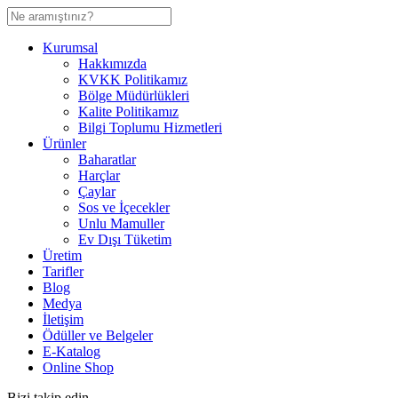
Kurumsal
Hakkımızda
KVKK Politikamız
Bölge Müdürlükleri
Kalite Politikamız
Bilgi Toplumu Hizmetleri
Ürünler
Baharatlar
Harçlar
Çaylar
Sos ve İçecekler
Unlu Mamuller
Ev Dışı Tüketim
Üretim
Tarifler
Blog
Medya
İletişim
Ödüller ve Belgeler
E-Katalog
Online Shop
Bizi takip edin