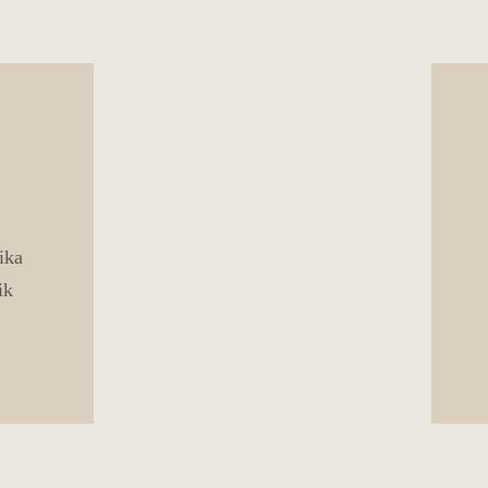
ika
ik