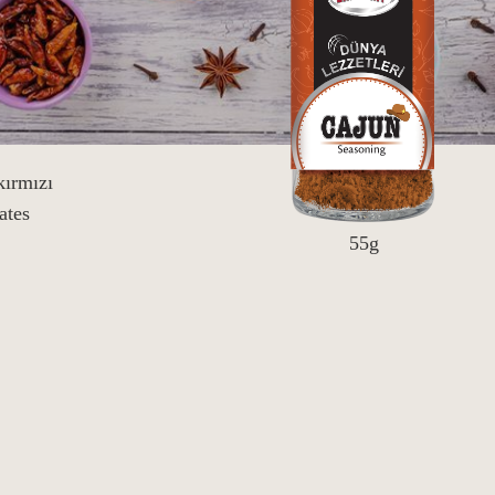
kırmızı
ates
55g