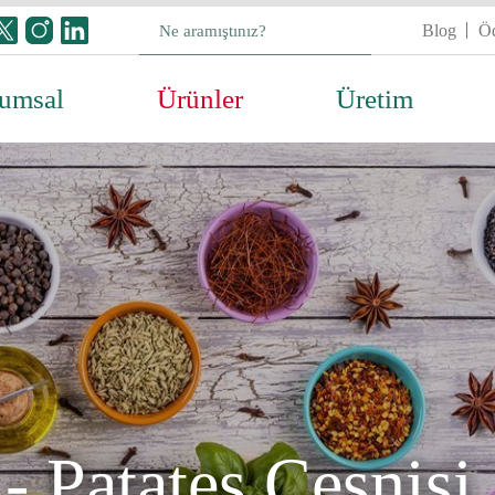
Blog
Öd
umsal
Ürünler
Üretim
- Patates Çeşnisi