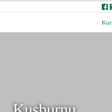
Kur
Kuşburnu