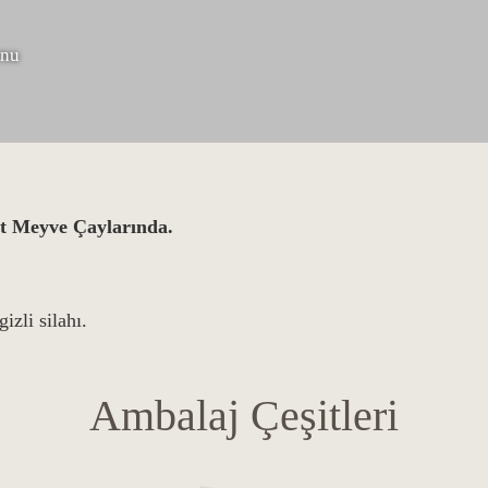
rnu
t Meyve Çaylarında.
izli silahı.
Ambalaj Çeşitleri