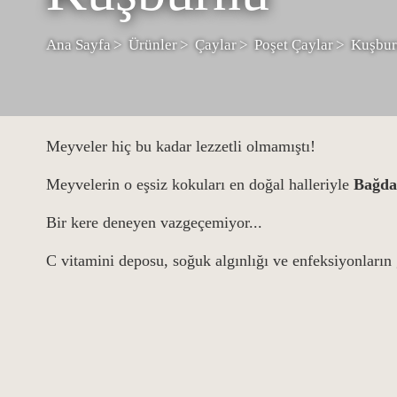
Ana Sayfa
Ürünler
Çaylar
Poşet Çaylar
Kuşbu
Meyveler hiç bu kadar lezzetli olmamıştı!
Meyvelerin o eşsiz kokuları en doğal halleriyle
Bağda
Bir kere deneyen vazgeçemiyor...
C vitamini deposu, soğuk algınlığı ve enfeksiyonların g