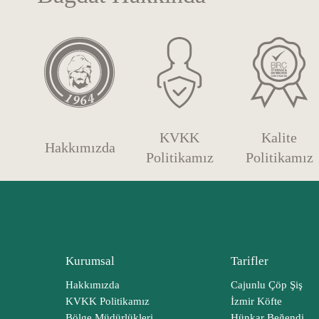
KVKK
Kalite
Hakkımızda
Politikamız
Politikamız
Kurumsal
Tarifler
Hakkımızda
Cajunlu Çöp Şiş
KVKK Politikamız
İzmir Köfte
Bölge Müdürlükleri
Hünkar Beğendi