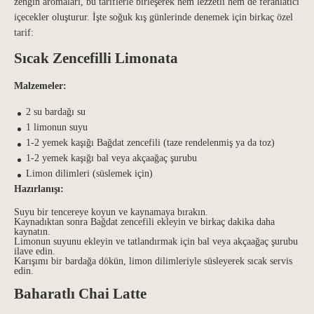
zengin aromaları, bu tariflerle birleşerek hem lezzetli hem de ferahlatıcı
içecekler oluşturur. İşte soğuk kış günlerinde denemek için birkaç özel
tarif:
Sıcak Zencefilli Limonata
Malzemeler:
2 su bardağı su
1 limonun suyu
1-2 yemek kaşığı Bağdat zencefili (taze rendelenmiş ya da toz)
1-2 yemek kaşığı bal veya akçaağaç şurubu
Limon dilimleri (süslemek için)
Hazırlanışı:
Suyu bir tencereye koyun ve kaynamaya bırakın.
Kaynadıktan sonra Bağdat zencefili ekleyin ve birkaç dakika daha
kaynatın.
Limonun suyunu ekleyin ve tatlandırmak için bal veya akçaağaç şurubu
ilave edin.
Karışımı bir bardağa dökün, limon dilimleriyle süsleyerek sıcak servis
edin.
Baharatlı Chai Latte