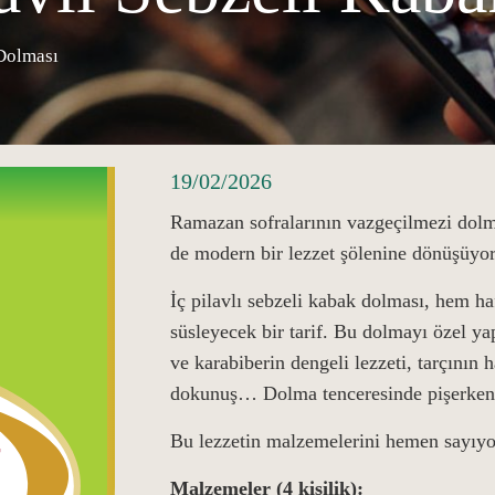
 Dolması
19/02/2026
Ramazan sofralarının vazgeçilmezi dolm
de modern bir lezzet şölenine dönüşüyor
İç pilavlı sebzeli kabak dolması, hem ha
süsleyecek bir tarif. Bu dolmayı özel y
ve karabiberin dengeli lezzeti, tarçının 
dokunuş… Dolma tenceresinde pişerken 
Bu lezzetin malzemelerini hemen sayıy
Malzemeler (4 kişilik):