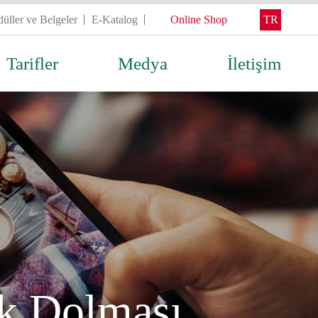
üller ve Belgeler
E-Katalog
Online Shop
TR
Tarifler
Medya
İletişim
ak Dolması