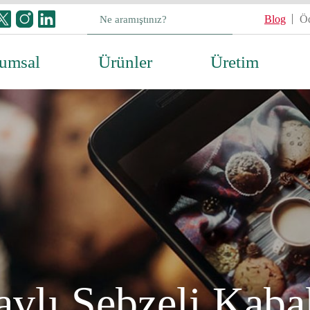
Blog
Öd
umsal
Ürünler
Üretim
lavlı Sebzeli Kab