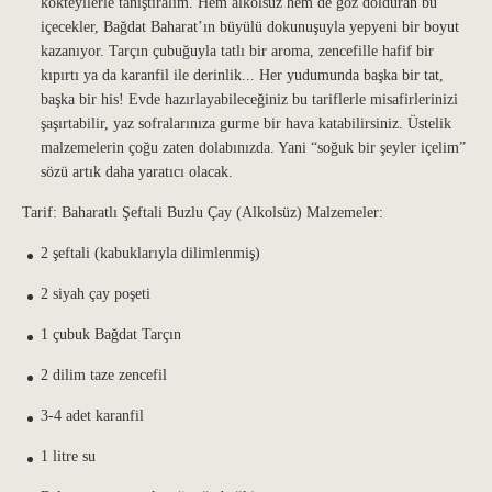
kokteyllerle tanıştıralım. Hem alkolsüz hem de göz dolduran bu
içecekler, Bağdat Baharat’ın büyülü dokunuşuyla yepyeni bir boyut
kazanıyor. Tarçın çubuğuyla tatlı bir aroma, zencefille hafif bir
kıpırtı ya da karanfil ile derinlik... Her yudumunda başka bir tat,
başka bir his! Evde hazırlayabileceğiniz bu tariflerle misafirlerinizi
şaşırtabilir, yaz sofralarınıza gurme bir hava katabilirsiniz. Üstelik
malzemelerin çoğu zaten dolabınızda. Yani “soğuk bir şeyler içelim”
sözü artık daha yaratıcı olacak.
Tarif: Baharatlı Şeftali Buzlu Çay (Alkolsüz) Malzemeler:
2 şeftali (kabuklarıyla dilimlenmiş)
2 siyah çay poşeti
1 çubuk Bağdat Tarçın
2 dilim taze zencefil
3-4 adet karanfil
1 litre su