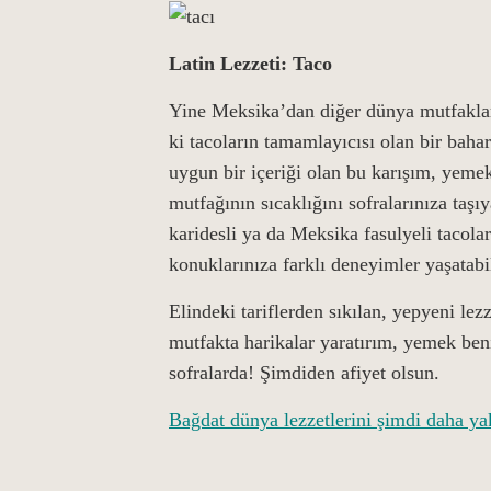
Latin Lezzeti: Taco
Yine Meksika’dan diğer dünya mutfaklar
ki tacoların tamamlayıcısı olan bir bah
uygun bir içeriği olan bu karışım, yeme
mutfağının sıcaklığını sofralarınıza taş
karidesli ya da Meksika fasulyeli tacolar
konuklarınıza farklı deneyimler yaşatab
Elindeki tariflerden sıkılan, yepyeni lez
mutfakta harikalar yaratırım, yemek be
sofralarda! Şimdiden afiyet olsun.
Bağdat dünya lezzetlerini şimdi daha ya