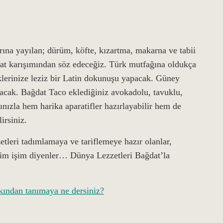
ına yayılan; dürüm, köfte, kızartma, makarna ve tabii
arat karışımından söz edeceğiz. Türk mutfağına oldukça
klerinize leziz bir Latin dokunuşu yapacak. Güney
ıyacak. Bağdat Taco eklediğiniz avokadolu, tavuklu,
ınızla hem harika aparatifler hazırlayabilir hem de
ilirsiniz.
zetleri tadımlamaya ve tariflemeye hazır olanlar,
nim işim diyenler… Dünya Lezzetleri Bağdat’la
kından tanımaya ne dersiniz?