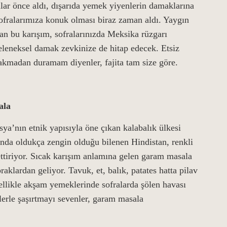
llar önce aldı, dışarıda yemek yiyenlerin damaklarına
sofralarımıza konuk olması biraz zaman aldı. Yaygın
an bu karışım, sofralarınızda Meksika rüzgarı
geleneksel damak zevkinize de hitap edecek. Etsiz
akmadan duramam diyenler, fajita tam size göre.
ala
’nın etnik yapısıyla öne çıkan kalabalık ülkesi
nda oldukça zengin olduğu bilenen Hindistan, renkli
ttiriyor. Sıcak karışım anlamına gelen garam masala
aklardan geliyor. Tavuk, et, balık, patates hatta pilav
ellikle akşam yemeklerinde sofralarda şölen havası
tlerle şaşırtmayı sevenler, garam masala