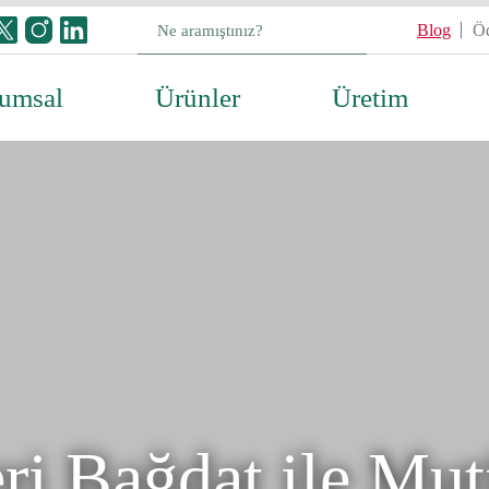
Blog
Öd
umsal
Ürünler
Üretim
ri Bağdat ile Mut