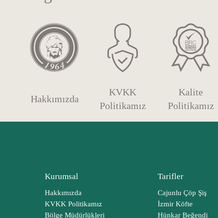
KVKK
Kalite
Hakkımızda
Politikamız
Politikamız
Kurumsal
Tarifler
Hakkımızda
Cajunlu Çöp Şiş
KVKK Politikamız
İzmir Köfte
Bölge Müdürlükleri
Hünkar Beğendi