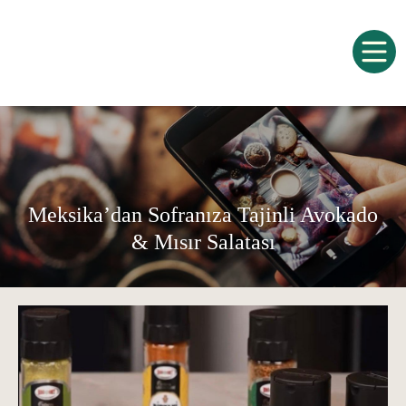
Meksika’dan Sofranıza Tajinli Avokado
& Mısır Salatası