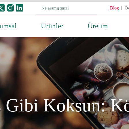
Blog
Öd
umsal
Ürünler
Üretim
s Gibi Koksun: K